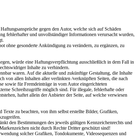
en. Haftungsansprüche gegen den Autor, welche sich auf Schäden
ng fehlerhafter und unvollständiger Informationen verursacht wurden,
t.
gebot ohne gesonderte Ankündigung zu verändern, zu ergänzen, zu
egen, würde eine Haftungsverpflichtung ausschließlich in dem Fall in
echtswidriger Inhalte zu verhindern.
ennbar waren. Auf die aktuelle und zukünftige Gestaltung, die Inhalte
ch von allen Inhalten aller verlinkten /verknüpften Seiten, die nach
ise sowie für Fremdeinträge in vom Autor eingerichteten
rne Schreibzugriffe möglich sind. Für illegale, fehlerhafte oder
stehen, haftet allein der Anbieter der Seite, auf welche verwiesen
Texte zu beachten, von ihm selbst erstellte Bilder, Grafiken,
kzugreifen.
hränkt den Bestimmungen des jeweils gültigen Kennzeichenrechts und
 Markenzeichen nicht durch Rechte Dritter geschützt sind!
er Verwendung solcher Grafiken, Tondokumente, Videosequenzen und