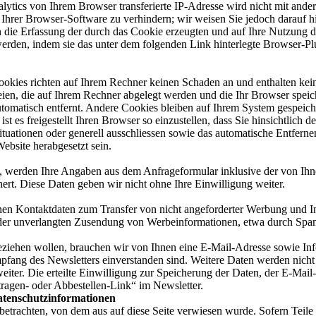
tics von Ihrem Browser transferierte IP-Adresse wird nicht mit anderen
hrer Browser-Software zu verhindern; wir weisen Sie jedoch darauf hin
die Erfassung der durch das Cookie erzeugten und auf Ihre Nutzung d
erden, indem sie das unter dem folgenden Link hinterlegte Browser-Plug
ookies richten auf Ihrem Rechner keinen Schaden an und enthalten kei
teien, die auf Ihrem Rechner abgelegt werden und die Ihr Browser spei
atisch entfernt. Andere Cookies bleiben auf Ihrem System gespeichert
 es freigestellt Ihren Browser so einzustellen, dass Sie hinsichtlich
tuationen oder generell ausschliessen sowie das automatische Entferne
bsite herabgesetzt sein.
 werden Ihre Angaben aus dem Anfrageformular inklusive der von Ihn
ert. Diese Daten geben wir nicht ohne Ihre Einwilligung weiter.
 Kontaktdaten zum Transfer von nicht angeforderter Werbung und Info
le der unverlangten Zusendung von Werbeinformationen, etwa durch Spa
iehen wollen, brauchen wir von Ihnen eine E-Mail-Adresse sowie Infor
fang des Newsletters einverstanden sind. Weitere Daten werden nicht
 weiter. Die erteilte Einwilligung zur Speicherung der Daten, der E-M
tragen- oder Abbestellen-Link“ im Newsletter.
atenschutzinformationen
u betrachten, von dem aus auf diese Seite verwiesen wurde. Sofern Teil