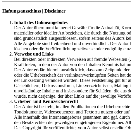
Haftungsausschluss | Disclaimer
Inhalt des Onlineangebotes
Der Autor übernimmt keinerlei Gewähr für die Aktualität, Korre
materieller oder ideeller Art beziehen, die durch die Nutzung
sind grundsätzlich ausgeschlossen, sofern seitens des Autors ke
Alle Angebote sind freibleibend und unverbindlich. Der Autor 
löschen oder die Veröffentlichung zeitweise oder endgültig einz
Verweise und Links
Bei direkten oder indirekten Verweisen auf fremde Webseiten (
Kraft treten, in dem der Autor von den Inhalten Kenntnis hat u
Der Autor erklärt hiermit ausdrücklich, dass zum Zeitpunkt der 
oder die Urheberschaft der verlinkten/verknüpften Seiten hat der
der Linksetzung verändert wurden. Diese Feststellung gilt für 
Gästebüchern, Diskussionsforen, Linkverzeichnissen, Mailinglis
unvollständige Inhalte und insbesondere für Schäden, die aus d
wurde, nicht derjenige, der über Links auf die jeweilige Veröffe
Urheber- und Kennzeichenrecht
Der Autor ist bestrebt, in allen Publikationen die Urheberrech
Tondokumente, Videosequenzen und Texte zu nutzen oder auf 
Alle innerhalb des Internetangebotes genannten und ggf. durc
den Besitzrechten der jeweiligen eingetragenen Eigentümer. All
Das Copyright für veröffentlichte, vom Autor selbst erstellte