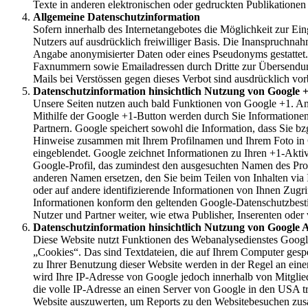
Texte in anderen elektronischen oder gedruckten Publikationen 
Allgemeine Datenschutzinformation
Sofern innerhalb des Internetangebotes die Möglichkeit zur Ein
Nutzers auf ausdrücklich freiwilliger Basis. Die Inanspruchn
Angabe anonymisierter Daten oder eines Pseudonyms gestattet.
Faxnummern sowie Emailadressen durch Dritte zur Übersendung 
Mails bei Verstössen gegen dieses Verbot sind ausdrücklich vor
Datenschutzinformation hinsichtlich Nutzung von Google 
Unsere Seiten nutzen auch bald Funktionen von Google +1. A
Mithilfe der Google +1-Button werden durch Sie Informationen 
Partnern. Google speichert sowohl die Information, dass Sie bz
Hinweise zusammen mit Ihrem Profilnamen und Ihrem Foto in Go
eingeblendet. Google zeichnet Informationen zu Ihren +1-Akti
Google-Profil, das zumindest den ausgesuchten Namen des Pro
anderen Namen ersetzen, den Sie beim Teilen von Inhalten via
oder auf andere identifizierende Informationen von Ihnen Zug
Informationen konform den geltenden Google-Datenschutzbestim
Nutzer und Partner weiter, wie etwa Publisher, Inserenten ode
Datenschutzinformation hinsichtlich Nutzung von Google A
Diese Website nutzt Funktionen des Webanalysedienstes Googl
„Cookies“. Das sind Textdateien, die auf Ihrem Computer gesp
zu Ihrer Benutzung dieser Website werden in der Regel an eine
wird Ihre IP-Adresse von Google jedoch innerhalb von Mitgli
die volle IP-Adresse an einen Server von Google in den USA tr
Website auszuwerten, um Reports zu den Websitebesuchen zus