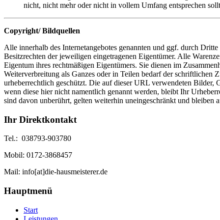
nicht, nicht mehr oder nicht in vollem Umfang entsprechen sol
Copyright/ Bildquellen
Alle innerhalb des Internetangebotes genannten und ggf. durch Drit
Besitzrechten der jeweiligen eingetragenen Eigentümer. Alle Warenz
Eigentum ihres rechtmäßigen Eigentümers. Sie dienen im Zusammenhang
Weiterverbreitung als Ganzes oder in Teilen bedarf der schriftlich
urheberrechtlich geschützt. Die auf dieser URL verwendeten Bilder,
wenn diese hier nicht namentlich genannt werden, bleibt Ihr Urheberr
sind davon unberührt, gelten weiterhin uneingeschränkt und bleiben 
Ihr Direktkontakt
Tel.: 038793-903780
Mobil: 0172-3868457
Mail: info[at]die-hausmeisterer.de
Hauptmenü
Start
Leistungen