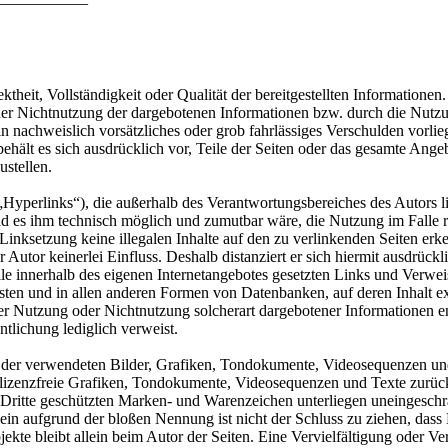
ktheit, Vollständigkeit oder Qualität der bereitgestellten Information
 oder Nichtnutzung der dargebotenen Informationen bzw. durch die Nutzu
in nachweislich vorsätzliches oder grob fahrlässiges Verschulden vorlieg
behält es sich ausdrücklich vor, Teile der Seiten oder das gesamte An
ustellen.
„Hyperlinks“), die außerhalb des Verantwortungsbereiches des Autors li
nd es ihm technisch möglich und zumutbar wäre, die Nutzung im Falle r
Linksetzung keine illegalen Inhalte auf den zu verlinkenden Seiten erk
 Autor keinerlei Einfluss. Deshalb distanziert er sich hiermit ausdrückli
alle innerhalb des eigenen Internetangebotes gesetzten Links und Verwe
ten und in allen anderen Formen von Datenbanken, auf deren Inhalt exte
er Nutzung oder Nichtnutzung solcherart dargebotener Informationen ent
ntlichung lediglich verweist.
te der verwendeten Bilder, Grafiken, Tondokumente, Videosequenzen und 
lizenzfreie Grafiken, Tondokumente, Videosequenzen und Texte zurüc
h Dritte geschützten Marken- und Warenzeichen unterliegen uneingesc
ein aufgrund der bloßen Nennung ist nicht der Schluss zu ziehen, dass
 Objekte bleibt allein beim Autor der Seiten. Eine Vervielfältigung od