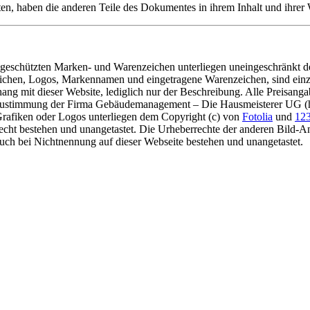
lten, haben die anderen Teile des Dokumentes in ihrem Inhalt und ihrer
te geschützten Marken- und Warenzeichen unterliegen uneingeschränkt
eichen, Logos, Markennamen und eingetragene Warenzeichen, sind einzi
 mit dieser Website, lediglich nur der Beschreibung. Alle Preisangabe
en Zustimmung der Firma Gebäudemanagement – Die Hausmeisterer UG (ha
 Grafiken oder Logos unterliegen dem Copyright (c) von
Fotolia
und
123
echt bestehen und unangetastet. Die Urheberrechte der anderen Bild-Anb
auch bei Nichtnennung auf dieser Webseite bestehen und unangetastet.