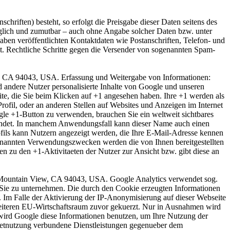
hriften) besteht, so erfolgt die Preisgabe dieser Daten seitens des
öglich und zumutbar – auch ohne Angabe solcher Daten bzw. unter
en veröffentlichten Kontaktdaten wie Postanschriften, Telefon- und
t. Rechtliche Schritte gegen die Versender von sogenannten Spam-
w, CA 94043, USA. Erfassung und Weitergabe von Informationen:
d andere Nutzer personalisierte Inhalte von Google und unseren
eite, die Sie beim Klicken auf +1 angesehen haben. Ihre +1 werden als
fil, oder an anderen Stellen auf Websites und Anzeigen im Internet
gle +1-Button zu verwenden, brauchen Sie ein weltweit sichtbares
wendet. In manchem Anwendungsfall kann dieser Name auch einen
fils kann Nutzern angezeigt werden, die Ihre E-Mail-Adresse kennen
genannten Verwendungszwecken werden die von Ihnen bereitgestellten
 zu den +1-Aktivitaeten der Nutzer zur Ansicht bzw. gibt diese an
y Mountain View, CA 94043, USA. Google Analytics verwendet sog.
 Sie zu unternehmen. Die durch den Cookie erzeugten Informationen
. Im Falle der Aktivierung der IP-Anonymisierung auf dieser Webseite
eiteren EU-Wirtschaftsraum zuvor gekuerzt. Nur in Ausnahmen wird
e wird Google diese Informationen benutzen, um Ihre Nutzung der
netnutzung verbundene Dienstleistungen gegenueber dem