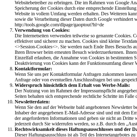
Websitebetreiber zu erbringen. Die im Rahmen von Google Analy
Speicherung der Cookies durch eine entsprechende Einstellung I
Website in vollem Umfang werden erhalten. Des Weiteren kann 
sowie die Verarbeitung dieser Daten durch Google verhindert w
http://tools.google.com/dlpage/gaoptout?hl=de
Verwendung von Cookies:
Die Internetseiten verwenden teilweise so genannte Cookies. C
effektiver und sicherer zu machen. Cookies sind kleine Textda
<>Session-Cookies<>. Sie werden nach Ende Ihres Besuchs autom
Ihren Browser beim erneuten Besuch wiederzuerkennen. Ihnen ist
Einzelfall erlauben, die Annahme von Cookies in bestimmten Si
Deaktivierung von Cookies kann der Funktionsumfang dieser We
Kontaktformular:
Wenn Sie uns per Kontaktformular Anfragen zukommen lassen,
Anfrage oder von eventuellen Anschlussfragen bei uns gespeich
Widerspruch hinsichtlich dem Erhalt von Werbe-Mails:
Der Nutzung von im Rahmen der Impressumspflicht angegebenen
Seiten behalten sich entsprechende rechtliche Schritte im Fal
Newsletterdaten:
Wenn Sie den auf der Webseite bald angebotenen Newsletter bez
Inhaber der angegebenen E-Mail-Adresse sind und mit dem Emp
der angeforderten Informationen und geben sie nicht an Dritte
jederzeit durch Sie widerrufen werden, so z.B. durch den „Aus
Rechtswirksamkeit dieses Haftungsausschlusses und der D
Dieser Haftungsausschluss ist als Teil des Internetangebotes z