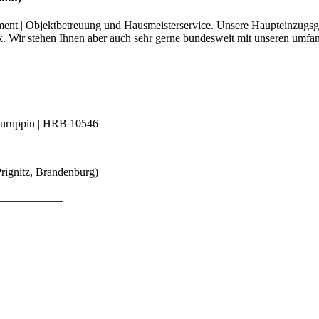
ment | Objektbetreuung und Hausmeisterservice. Unsere Haupteinzugsgebi
ck. Wir stehen Ihnen aber auch sehr gerne bundesweit mit unseren u
___________
euruppin | HRB 10546
rignitz, Brandenburg)
___________
___________