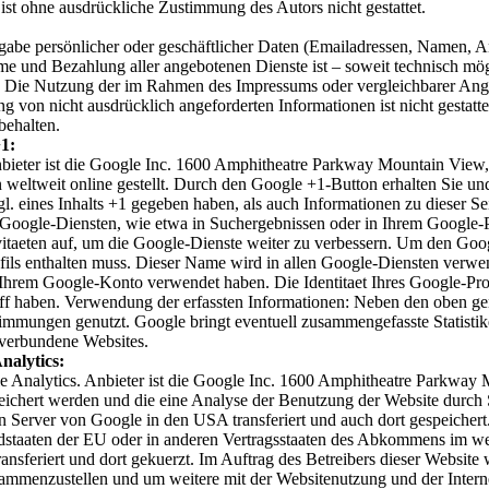
ist ohne ausdrückliche Zustimmung des Autors nicht gestattet.
gabe persönlicher oder geschäftlicher Daten (Emailadressen, Namen, Ansc
ahme und Bezahlung aller angebotenen Dienste ist – soweit technisch m
 Die Nutzung der im Rahmen des Impressums oder vergleichbarer Angab
von nicht ausdrücklich angeforderten Informationen ist nicht gestatte
behalten.
+1:
nbieter ist die Google Inc. 1600 Amphitheatre Parkway Mountain Vie
weltweit online gestellt. Durch den Google +1-Button erhalten Sie un
gl. eines Inhalts +1 gegeben haben, als auch Informationen zu dieser S
ogle-Diensten, wie etwa in Suchergebnissen oder in Ihrem Google-Pro
vitaeten auf, um die Google-Dienste weiter zu verbessern. Um den Goo
fils enthalten muss. Dieser Name wird in allen Google-Diensten ver
 Ihrem Google-Konto verwendet haben. Die Identitaet Ihres Google-Pro
riff haben. Verwendung der erfassten Informationen: Neben den oben 
mungen genutzt. Google bringt eventuell zusammengefasste Statistiken
r verbundene Websites.
nalytics:
e Analytics. Anbieter ist die Google Inc. 1600 Amphitheatre Parkwa
eichert werden und die eine Analyse der Benutzung der Website durch
n Server von Google in den USA transferiert und auch dort gespeichert
edstaaten der EU oder in anderen Vertragsstaaten des Abkommens im w
ansferiert und dort gekuerzt. Im Auftrag des Betreibers dieser Websit
ammenzustellen und um weitere mit der Websitenutzung und der Inter